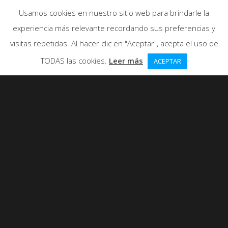
Usamos cookies en nuestro sitio web para brindarle la
experiencia más relevante recordando sus preferencias y
visitas repetidas. Al hacer clic en "Aceptar", acepta el uso de
TODAS las cookies.
Leer más
ACEPTAR
Koji Kabuto Escamilla y Sayaka Yumi
Tudela frente a Mazinger Z en
Tarragona
0
ME GUSTA
1010 VISUALIZACIONES