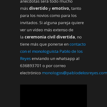
anécdotas será todo mucho
más
divertido
y
emotivo,
tanto
para los novios como para los
invitados. Si alguna pareja quiere
ver un vídeo más extenso de
la
ceremonia civil divertida
, no
tiene más que ponerse en
contacto
con el monologuista Pablo de los
Reyes
enviando un whatsapp al
636893701 o por correo
electrónico
monologos@pablodelosreyes.co