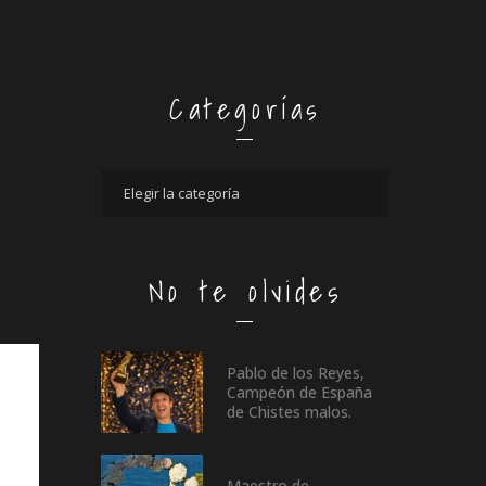
Categorías
No te olvides
Pablo de los Reyes,
Campeón de España
de Chistes malos.
Maestro de