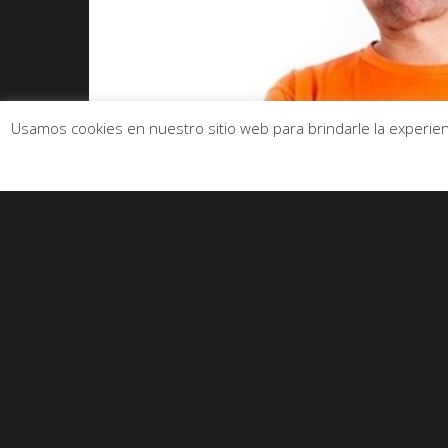
Usamos cookies en nuestro sitio web para brindarle la experienc
Contratar un monologuista en verano puede s
el monologuista