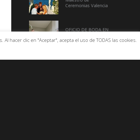
Ceremonias Valencia
OFICIO DE BODA EN
CASTELLÓN
 Al hacer clic en "Aceptar", acepta el uso de TODAS las cookies.
De Buen Rollo con…
Enric Palanca
(ALCALDE DE LA
pOBLA DE FARNALS)
para
De Buen Rollo con….
Beatriz Rico