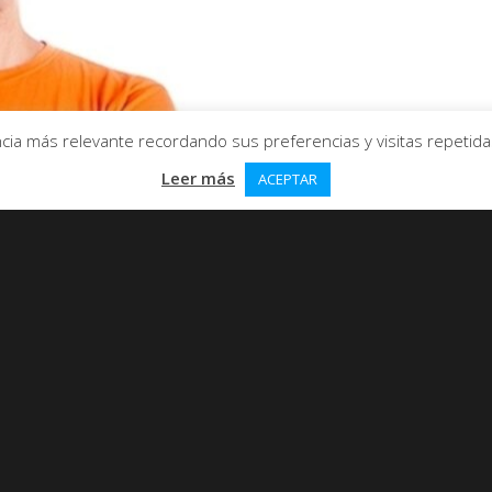
ia más relevante recordando sus preferencias y visitas repetidas.
Leer más
ACEPTAR
er toda una aventura tanto para el que contrata como 