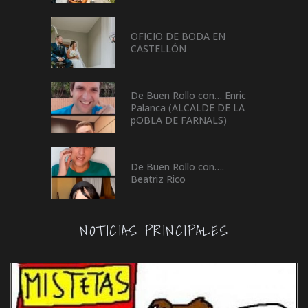
OFICIO DE BODA EN
CASTELLÓN
De Buen Rollo con… Enric
Palanca (ALCALDE DE LA
pOBLA DE FARNALS)
De Buen Rollo con….
Beatriz Rico
NOTICIAS PRINCIPALES