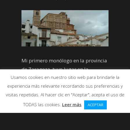
Mi primero monólogo en la provincia
de Zaragoza, tuvo lugar en la
Usamos cookies en nuestro sitio web para brindarle la
localidad de Aniñón.
experiencia más relevante recordando sus preferencias y
visitas repetidas. Al hacer clic en "Aceptar", acepta el uso de
TODAS las cookies.
Leer más
ACEPTAR