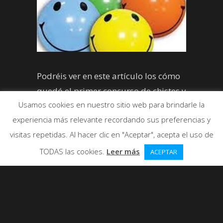
Podréis ver en este artículo los cómo
quedó el primer concurso de chistes y
Usamos cookies en nuestro sitio web para brindarle la
lo 3 chistes más votados del mes.
experiencia más relevante recordando sus preferencias y
visitas repetidas. Al hacer clic en "Aceptar", acepta el uso de
TODAS las cookies.
Leer más
ACEPTAR
Ha empezado un nuevo mes y por
tanto un
nuevo concurso de chistes
,