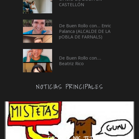
CASTELLÓN
De Buen Rollo con… Enric
Palanca (ALCALDE DE LA
pOBLA DE FARNALS)
De Buen Rollo con….
Beatriz Rico
NOTICIAS PRINCIPALES
CHISTE DE MIS TETAS