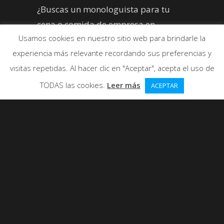
¿Buscas un monologuista para tu
cena o comida de empresa en
Usamos cookies en nuestro sitio web para brindarle la
Valencia?
experiencia más relevante recordando sus preferencias y
visitas repetidas. Al hacer clic en "Aceptar", acepta el uso de
TODAS las cookies.
Leer más
ACEPTAR
Si buscas un
monologuista
para
tu
cena o comida de
empresa
en
Valencia
, seguramente
Pablo de los Reyes sea tu hombre.
Aunque en las fechas que estamos,
seguramente el
monólogo
ya tendrá