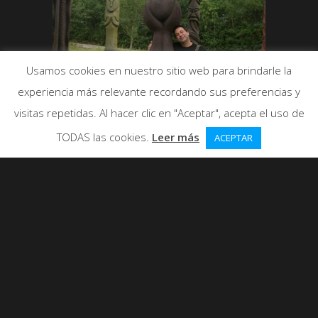
Usamos cookies en nuestro sitio web para brindarle la
experiencia más relevante recordando sus preferencias y
visitas repetidas. Al hacer clic en "Aceptar", acepta el uso de
TODAS las cookies.
Leer más
ACEPTAR
Haeshindang Park es un parque con
monumentos de pollas gigantes en
Samcheok ,Corea del sur.
0
ME GUSTA