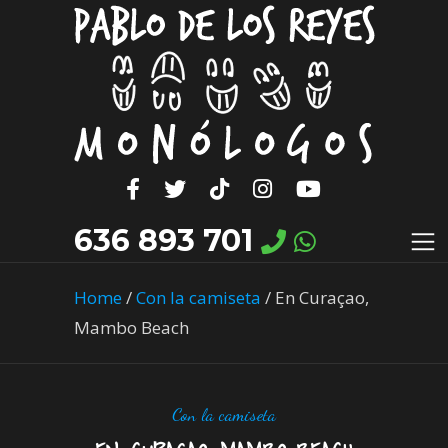
636 893 701
Home
/
Con la camiseta
/
En Curaçao,
Mambo Beach
Con la camiseta