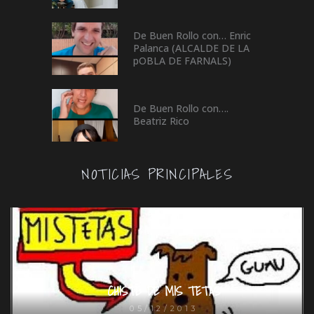
De Buen Rollo con… Enric
Palanca (ALCALDE DE LA
pOBLA DE FARNALS)
De Buen Rollo con….
Beatriz Rico
NOTICIAS PRINCIPALES
CHISTE DE MIS TETAS
05/12/2013