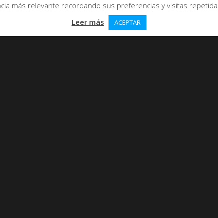
ia más relevante recordando sus preferencias y visitas repetidas.
Leer más
ACEPTAR
nde se casó Lenin.
ES