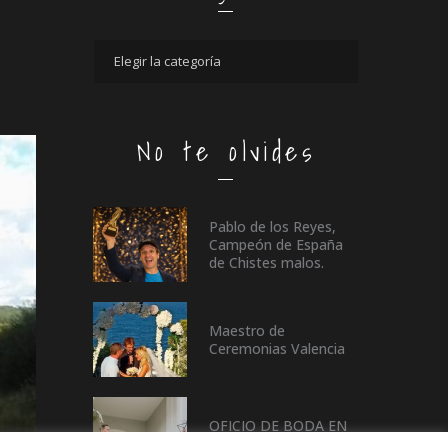
No te olvides
Pablo de los Reyes,
Campeón de España
de Chistes malos.
Maestro de
Ceremonias Valencia
OFICIO DE BODA EN
CASTELLÓN