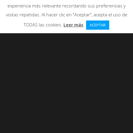
experiencia más relevante recordando sus preferencias y
visitas repetidas. Al hacer clic en "Aceptar", acepta el uso de
TODAS las cookies.
Leer más
ACEPTAR
Laura con la camiseta junto a la
Torre de Pisa en Italia.
0
ME GUSTA
494 VISUALIZACIONES