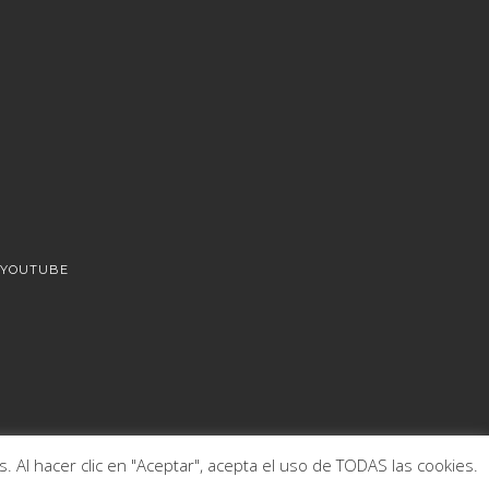
YOUTUBE
 Al hacer clic en "Aceptar", acepta el uso de TODAS las cookies.