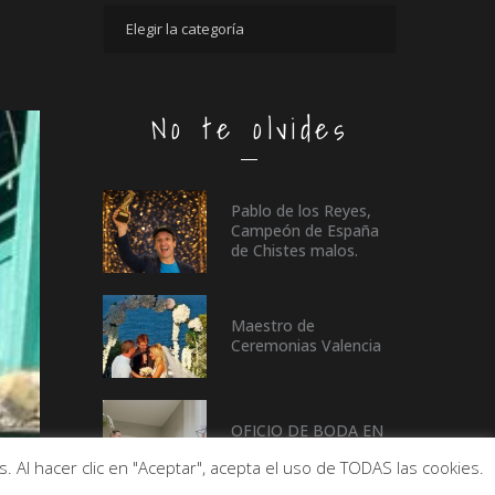
No te olvides
Pablo de los Reyes,
Campeón de España
de Chistes malos.
Maestro de
Ceremonias Valencia
OFICIO DE BODA EN
CASTELLÓN
 Al hacer clic en "Aceptar", acepta el uso de TODAS las cookies.