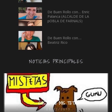
De Buen Rollo con… Enric
Palanca (ALCALDE DE LA
pOBLA DE FARNALS)
De Buen Rollo con….
Beatriz Rico
NOTICIAS PRINCIPALES
CHISTE DE MIS TETAS
05/12/2013