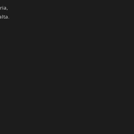
ria,
lta.