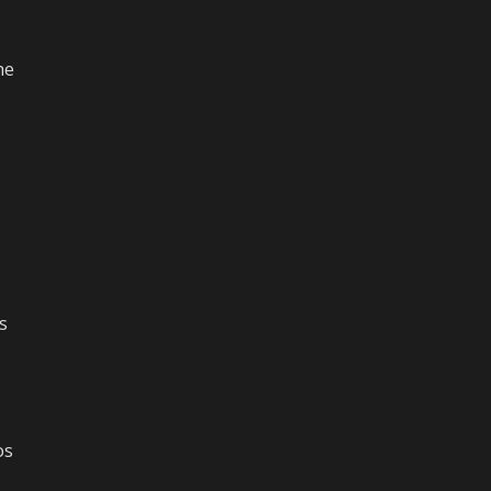
he
s
os