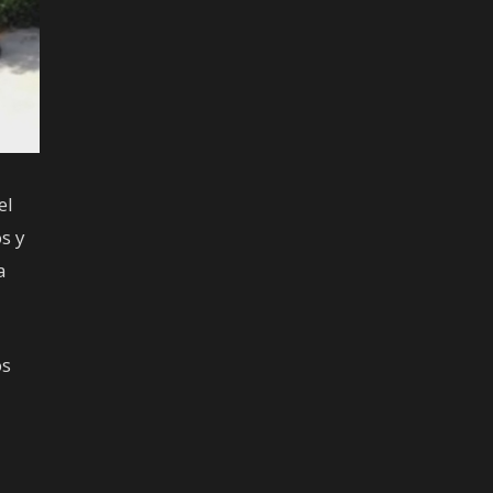
el
s y
a
os