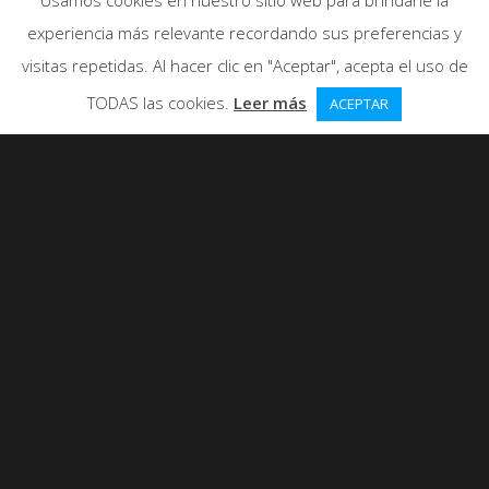
Usamos cookies en nuestro sitio web para brindarle la
experiencia más relevante recordando sus preferencias y
visitas repetidas. Al hacer clic en "Aceptar", acepta el uso de
TODAS las cookies.
Leer más
ACEPTAR
0
ME GUSTA