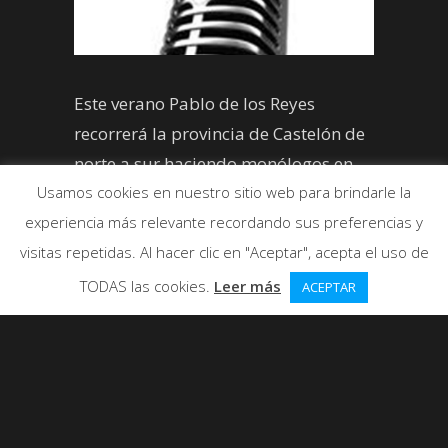
Este verano Pablo de los Reyes
recorrerá la provincia de Castelón de
norte a sur haciendo monólogos en
diferentes localidades.
Usamos cookies en nuestro sitio web para brindarle la
experiencia más relevante recordando sus preferencias y
visitas repetidas. Al hacer clic en "Aceptar", acepta el uso de
TODAS las cookies.
Leer más
ACEPTAR
Este
verano 2013
,
Pablo de los
Reyes
actuará bastante en la