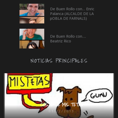
De Buen Rollo con… Enric
Palanca (ALCALDE DE LA
pOBLA DE FARNALS)
De Buen Rollo con….
Beatriz Rico
NOTICIAS PRINCIPALES
CHISTE DE MIS TETAS
05/12/2013