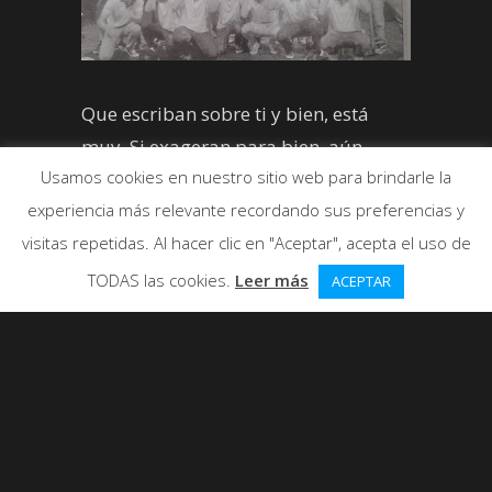
Que escriban sobre ti y bien, está
muy. Si exageran para bien, aún
Usamos cookies en nuestro sitio web para brindarle la
mejor.
experiencia más relevante recordando sus preferencias y
visitas repetidas. Al hacer clic en "Aceptar", acepta el uso de
TODAS las cookies.
Leer más
ACEPTAR