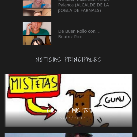
Palanca (ALCALDE DE LA
pOBLA DE FARNALS)
De Buen Rollo con….
Beatriz Rico
NOTICIAS PRINCIPALES
CHISTE DE MIS TETAS
05/12/2013