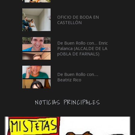
OFICIO DE BODA EN
CASTELLÓN
De Buen Rollo con… Enric
Palanca (ALCALDE DE LA
pOBLA DE FARNALS)
De Buen Rollo con….
Beatriz Rico
NOTICIAS PRINCIPALES