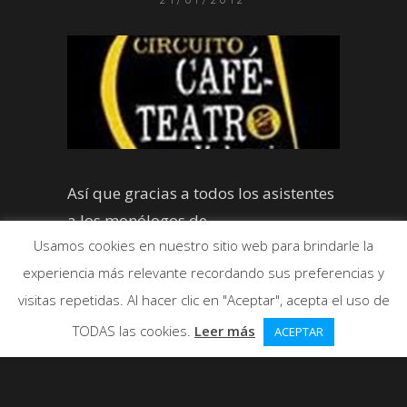
21/01/2012
Así que gracias a todos los asistentes
a los monólogos de …
Usamos cookies en nuestro sitio web para brindarle la
experiencia más relevante recordando sus preferencias y
visitas repetidas. Al hacer clic en "Aceptar", acepta el uso de
TODAS las cookies.
Leer más
ACEPTAR
Una vez hecho el