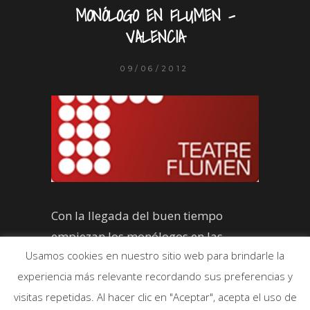
MONÓLOGO EN FLUMEN –
VALENCIA
09/06/2012
Con la llegada del buen tiempo
empiezan los monólogos en las
Usamos cookies en nuestro sitio web para brindarle la
terracitas. Esta vez más que en una
experiencia más relevante recordando sus preferencias y
terracita, fue en una super terraza, la
visitas repetidas. Al hacer clic en "Aceptar", acepta el uso de
del Teatro Flumen.