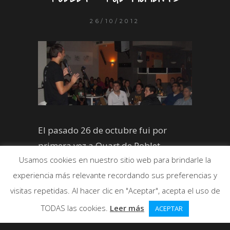
26/10/2012
El pasado 26 de octubre fui por
primera vez a Quart de Poblet,
Usamos cookies en nuestro sitio web para brindarle la
localidad muy cercana a Valencia, a
experiencia más relevante recordando sus preferencias y
hacer monólogos.
visitas repetidas. Al hacer clic en "Aceptar", acepta el uso de
TODAS las cookies.
Leer más
ACEPTAR