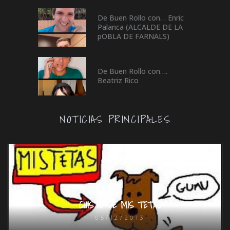
De Buen Rollo con… Enric
Palanca (ALCALDE DE LA
pOBLA DE FARNALS)
De Buen Rollo con….
Beatriz Rico
NOTICIAS PRINCIPALES
CHISTE DE MIS TETAS
05/12/2013