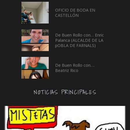
OFICIO DE BODA EN
CASTELLÓN
De Buen Rollo con… Enric
Palanca (ALCALDE DE LA
pOBLA DE FARNALS)
De Buen Rollo con….
Beatriz Rico
NOTICIAS PRINCIPALES