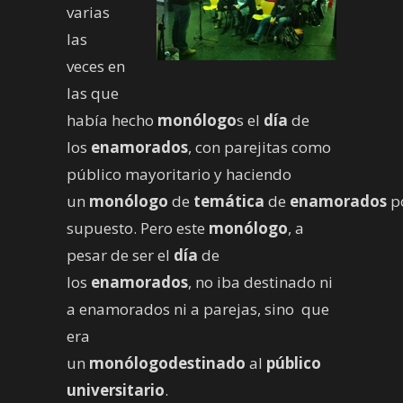
varias
las
veces en
las que
había hecho
monólogo
s el
día
de
los
enamorados
, con parejitas como
público mayoritario y haciendo
un
monólogo
de
temática
de
enamorados
p
supuesto. Pero este
monólogo
, a
pesar de ser el
día
de
los
enamorados
, no iba destinado ni
a enamorados ni a parejas, sino que
era
un
monólogodestinado
al
público
universitario
.