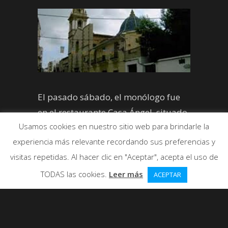
El pasado sábado, el monólogo fue
en el restaurante Casa Ángel, situado
Usamos cookies en nuestro sitio web para brindarle la
en la calle Roll Major del polígono de
experiencia más relevante recordando sus preferencias y
Rafelbunyol.
visitas repetidas. Al hacer clic en "Aceptar", acepta el uso de
TODAS las cookies.
Leer más
ACEPTAR