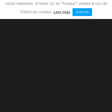
visitas repetidas. Al hacer clic en "Aceptar", acepta el uso de
TODAS las cookies.
Leer más
ACEPTAR
El 2 de marzo, el monólogo fue en el
centro comercial La Vital de Gandía.
El monólogo significó la inauguración
de «Qué lo disfrutes», una iniciativa
del
Centro comercial La Vital
que
tendrá lugar todos los viernes de
estos próximos meses.
Es un
tanto
extraño