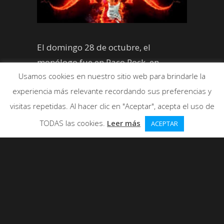
El domingo 28 de octubre, el
monólogo fue en Raco Rock, en
Usamos cookies en nuestro sitio web para brindarle la
Alaquas, localidad cercana a
experiencia más relevante recordando sus preferencias y
Valencia.
visitas repetidas. Al hacer clic en "Aceptar", acepta el uso de
TODAS las cookies.
Leer más
ACEPTAR
El domingo 28 de octubre, el
monólogo fue en Raco Rock, en
Alaquas, localidad cercana