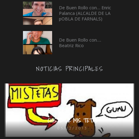
De Buen Rollo con… Enric
Palanca (ALCALDE DE LA
pOBLA DE FARNALS)
De Buen Rollo con….
Beatriz Rico
NOTICIAS PRINCIPALES
CHISTE DE MIS TETAS
05/12/2013