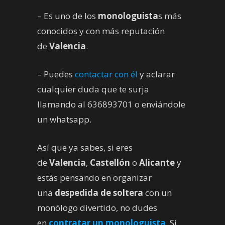
– Es uno de los
monologuista
s más
conocidos y con más reputación
de
Valencia
.
– Puedes
contactar con él
y aclarar
cualquier duda que te surja
llamando al 636893701 o enviándole
un whatsapp.
Así que ya sabes, si eres
de
Valencia
,
Castellón
o
Alicante
y
estás pensando en organizar
una
despedida de soltera
con un
monólogo divertido, no dudes
en
contratar un monologuista
. Si