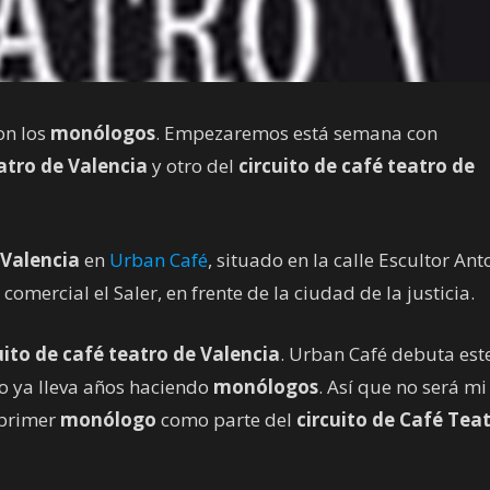
on los
monólogos
. Empezaremos está semana con
eatro de Valencia
y otro del
circuito de café teatro de
Valencia
en
Urban Café
, situado en la calle Escultor Ant
mercial el Saler, en frente de la ciudad de la justicia.
uito de café teatro de Valencia
. Urban Café debuta est
o ya lleva años haciendo
monólogos
. Así que no será mi
 primer
monólogo
como parte del
circuito de Café Tea