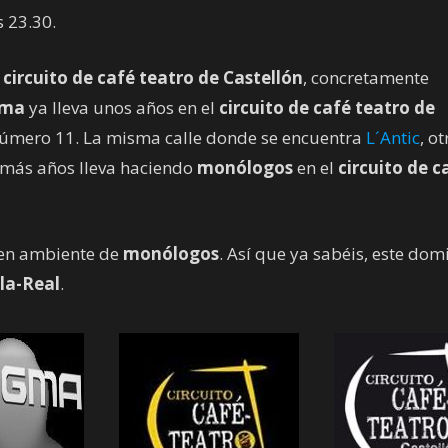
s 23.30.
l
circuito de café teatro de Castellón
, concretamente
gma
ya lleva unos años en el
circuito de café teatro de
l número 11. La misma calle donde se encuentra
L´Antic
, ot
 más años lleva haciendo
monólogos
en el
circuito de c
en ambiente de
monólogos
. Así que ya sabéis, este do
ila-Real
.