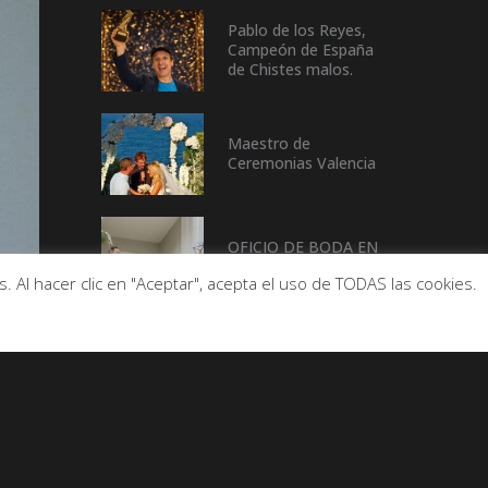
Pablo de los Reyes,
Campeón de España
de Chistes malos.
Maestro de
Ceremonias Valencia
OFICIO DE BODA EN
CASTELLÓN
 Al hacer clic en "Aceptar", acepta el uso de TODAS las cookies.
De Buen Rollo con…
Enric Palanca
(ALCALDE DE LA
pOBLA DE FARNALS)
De Buen Rollo con….
Beatriz Rico