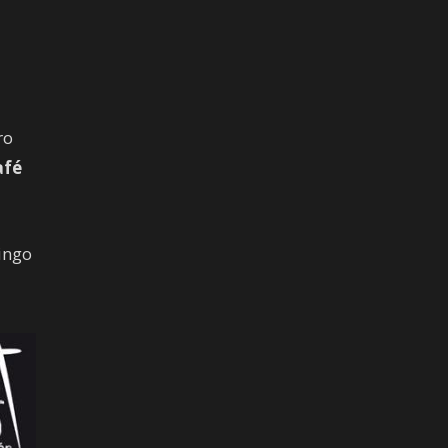
ro
afé
mingo