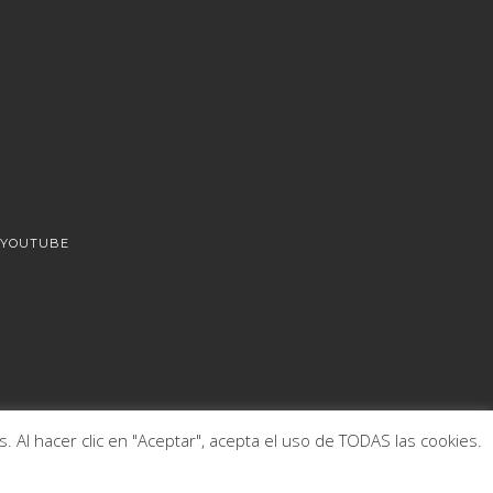
YOUTUBE
 Al hacer clic en "Aceptar", acepta el uso de TODAS las cookies.