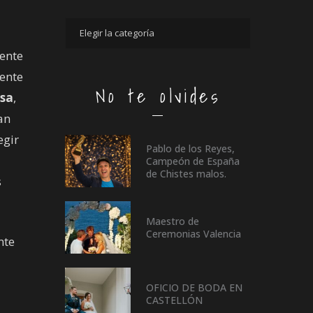
ente
iente
No te olvides
sa
,
an
egir
Pablo de los Reyes,
Campeón de España
de Chistes malos.
s
Maestro de
Ceremonias Valencia
nte
OFICIO DE BODA EN
CASTELLÓN