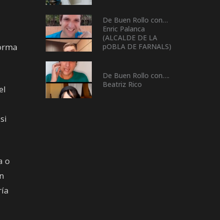
De Buen Rollo con…
Enric Palanca
(ALCALDE DE LA
forma
pOBLA DE FARNALS)
De Buen Rollo con….
Beatriz Rico
el
si
a o
n
ría