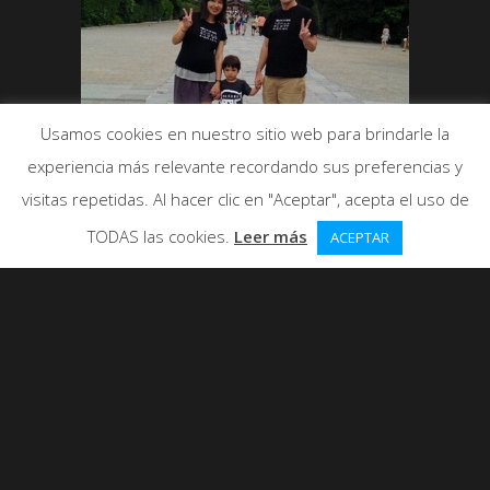
Usamos cookies en nuestro sitio web para brindarle la
experiencia más relevante recordando sus preferencias y
visitas repetidas. Al hacer clic en "Aceptar", acepta el uso de
TODAS las cookies.
Leer más
ACEPTAR
Kai, Yukari y Santi en Kamakura,
Japón
0
ME GUSTA
568 VISUALIZACIONES