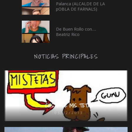
Palanca (ALCALDE DE LA
pOBLA DE FARNALS)
De Buen Rollo con….
Beatriz Rico
NOTICIAS PRINCIPALES
CHISTE DE MIS TETAS
05/12/2013