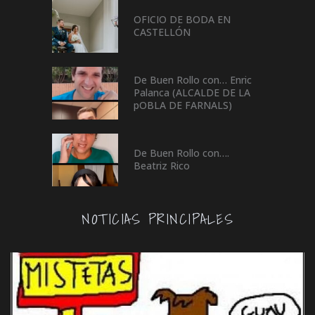
OFICIO DE BODA EN
CASTELLÓN
De Buen Rollo con… Enric
Palanca (ALCALDE DE LA
pOBLA DE FARNALS)
De Buen Rollo con….
Beatriz Rico
NOTICIAS PRINCIPALES