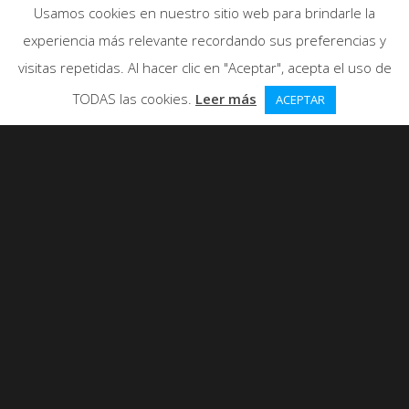
Usamos cookies en nuestro sitio web para brindarle la
experiencia más relevante recordando sus preferencias y
visitas repetidas. Al hacer clic en "Aceptar", acepta el uso de
TODAS las cookies.
Leer más
ACEPTAR
0
ME GUSTA
680 VISUALIZACIONES
Categorías