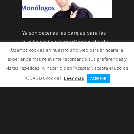
Ya son decenas las parejas para las
que he hecho un monólogo el día de
Usamos cookies en nuestro sitio web para brindarle la
su boda.
experiencia más relevante recordando sus preferencias y
visitas repetidas. Al hacer clic en "Aceptar", acepta el uso de
TODAS las cookies.
Leer más
ACEPTAR
Parecería un cura o un juez de paz si
dijera que ya han sido muchas las
parejas que han pasado por mis