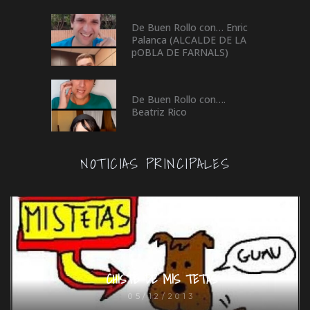
De Buen Rollo con… Enric
Palanca (ALCALDE DE LA
pOBLA DE FARNALS)
De Buen Rollo con….
Beatriz Rico
NOTICIAS PRINCIPALES
CHISTE DE MIS TETAS
05/12/2013