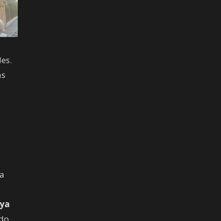
es.
as
da
ya
ndo