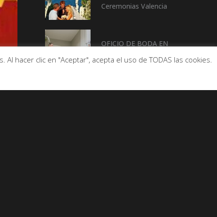
Ceremonias Valencia
OFICIO DE BODA EN
CASTELLÓN
 Al hacer clic en "Aceptar", acepta el uso de TODAS las cookies.
De Buen Rollo con…
Enric Palanca
(ALCALDE DE LA
pOBLA DE FARNALS)
De Buen Rollo con….
Beatriz Rico