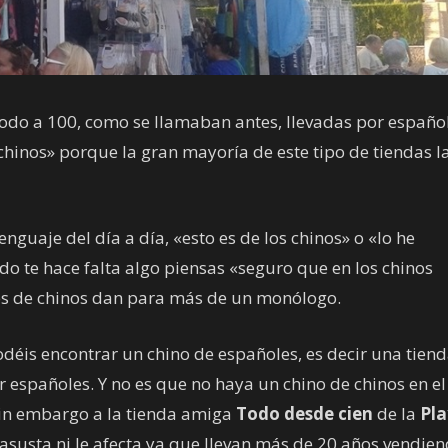
odo a 100, como se llamaban antes, llevadas por español
chinos» porque la gran mayoría de este tipo de tiendas l
nguaje del día a día, «esto es de los chinos» o «lo he
 te hace falta algo piensas «seguro que en los chinos
ares de chinos dan para más de un monólogo.
odéis encontrar un chino de españoles, es decir una tien
r españoles. Y no es que no haya un chino de chinos en el
 Sin embargo a la tienda amiga
Todo desde cien
de la
Pla
asusta ni le afecta ya que llevan más de 20 años vendie