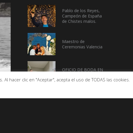
Pablo de los Reyes,
Campeón de España
de Chistes malos.
Maestro de
Ceremonias Valencia
OFICIO DE BODA EN
CASTELLÓN
 Al hacer clic en "Aceptar", acepta el uso de TODAS las cookies.
De Buen Rollo con…
Enric Palanca
(ALCALDE DE LA
pOBLA DE FARNALS)
De Buen Rollo con….
Beatriz Rico