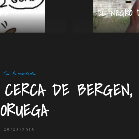
AS
EL NEGRO 
Con la camiseta
 CERCA DE BERGEN,
ORUEGA
05/05/2015