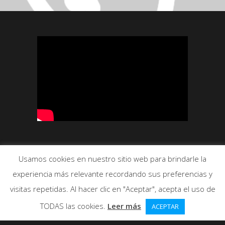
1
ME GUSTA
Usamos cookies en nuestro sitio web para brindarle la
1031 VISUALIZACIONES
experiencia más relevante recordando sus preferencias y
visitas repetidas. Al hacer clic en "Aceptar", acepta el uso de
TODAS las cookies.
Leer más
ACEPTAR