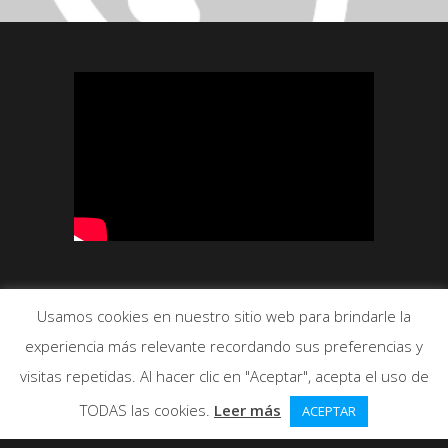
3
ME GUSTA
Usamos cookies en nuestro sitio web para brindarle la
797 VISUALIZACIONES
experiencia más relevante recordando sus preferencias y
visitas repetidas. Al hacer clic en "Aceptar", acepta el uso de
TODAS las cookies.
Leer más
ACEPTAR