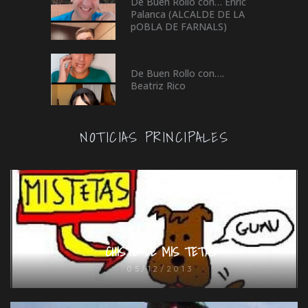
De Buen Rollo con… Enric
Palanca (ALCALDE DE LA
pOBLA DE FARNALS)
De Buen Rollo con….
Beatriz Rico
NOTICIAS PRINCIPALES
CHISTE DE MIS TETAS
05/12/2013