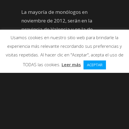
La mayoría de monólogos en
noviembre de 2012, serán en la
provincia de Valencia y en la de
Castellón.
Usamos cookies en nuestro sitio web para brindarle la
experiencia más relevante recordando sus preferencias y
visitas repetidas. Al hacer clic en "Aceptar", acepta el uso de
TODAS las cookies.
Leer más
ACEPTAR
La mayoría
de
monólogos
en
noviembre
de
2012
,
serán en la
provincia
de
Valencia
y
en la de
Castellón
. En Valencia estaré