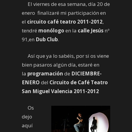
El viernes de esa semana, día 20 de
enero finalizaré mi participación en
el
circuito café teatro 2011-2012
,
tendré
monólogo
en la
calle Jesús
nº
91,en
Dub Club
.
Así que ya lo sabéis, por si os viene
bien pasaros algún día, estaré en
la
programación
de
DICIEMBRE-
ENERO
del
Circuito de Café Teatro
San Miguel Valencia 2011-2012
Os
dejo
aquí