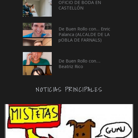
OFICIO DE BODA EN
CASTELLÓN
De Buen Rollo con… Enric
Palanca (ALCALDE DE LA
pOBLA DE FARNALS)
De Buen Rollo con….
Beatriz Rico
NOTICIAS PRINCIPALES