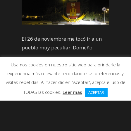
El 26 de noviembre me tocó ir a un
pueblo muy peculiar, Domeño.
Usamos cookies en nuestro sitio web para brindarle la
experiencia más relevante recordando sus preferencias y
visitas repetidas. Al hacer clic en "Aceptar", acepta el uso de
TODAS las cookies.
Leer más
ACEPTAR
El sábado 26 de septiembre, me tocó
ir a hacer el
monólogo
a un pueblo
con una historia muy