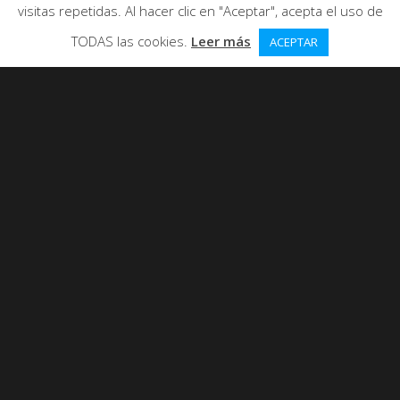
visitas repetidas. Al hacer clic en "Aceptar", acepta el uso de
TODAS las cookies.
Leer más
ACEPTAR
0
ME GUSTA
809 VISUALIZACIONES
Categorías