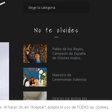
L
No te olvides
Pablo de los Reyes,
Campeón de España
de Chistes malos.
Maestro de
Ceremonias Valencia
OFICIO DE BODA EN
CASTELLÓN
 Al hacer clic en "Aceptar", acepta el uso de TODAS las cookies.