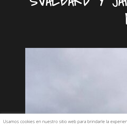
SVALBARD Y JA
Usamos cookies en nuestro sitio web para brindarle la experienc