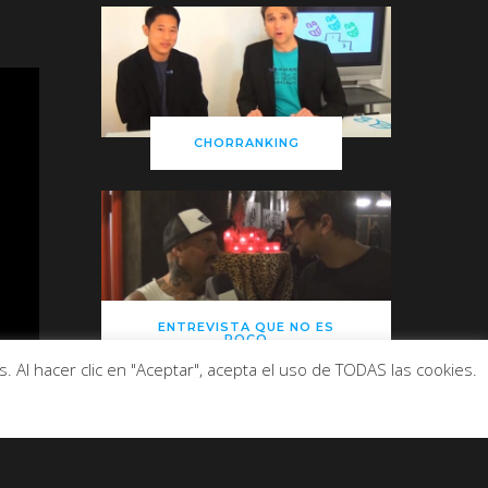
CHORRANKING
ENTREVISTA QUE NO ES
POCO
 Al hacer clic en "Aceptar", acepta el uso de TODAS las cookies.