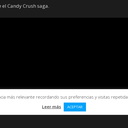
e el Candy Crush saga.
ia más relevante recordando sus preferencias y visitas repetidas.
Leer más
ACEPTAR