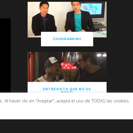
CHORRANKING
ENTREVISTA QUE NO ES
POCO
 Al hacer clic en "Aceptar", acepta el uso de TODAS las cookies.