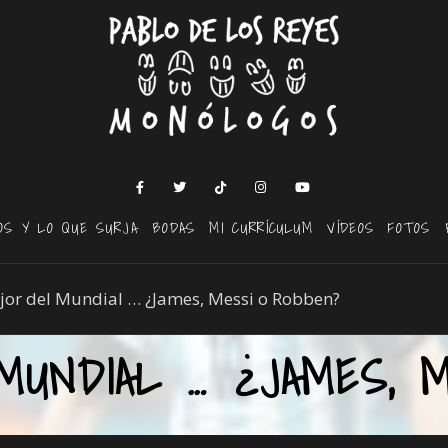
OS Y LO QUE SURJA
BODAS
MI CURRÍCULUM
VÍDEOS
FOTOS
jor del Mundial … ¿James, Messi o Robben?
MUNDIAL … ¿JAMES, M