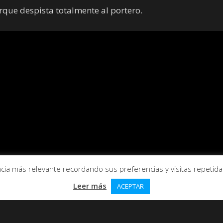
rque despista totalmente al portero.
ia más relevante recordando sus preferencias y visitas repetidas.
Leer más
ACEPTAR