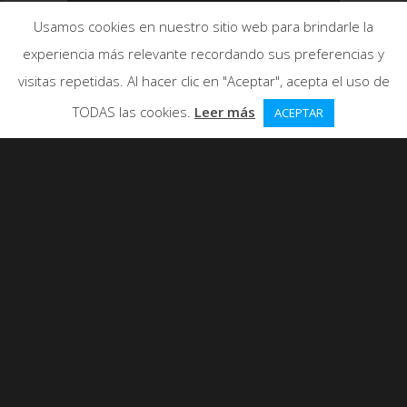
Usamos cookies en nuestro sitio web para brindarle la
experiencia más relevante recordando sus preferencias y
visitas repetidas. Al hacer clic en "Aceptar", acepta el uso de
TODAS las cookies.
Leer más
ACEPTAR
0
ME GUSTA
619 VISUALIZACIONES