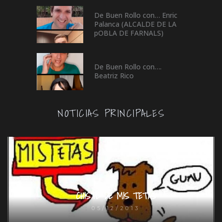
De Buen Rollo con… Enric
Palanca (ALCALDE DE LA
pOBLA DE FARNALS)
De Buen Rollo con….
Beatriz Rico
NOTICIAS PRINCIPALES
CHISTE DE MIS TETAS
05/12/2013