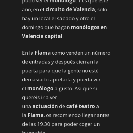
pudo ver el
monólogo
. Y es que este
año, en el
circuito de Valencia
, sólo
hay un local el sábado y otro el
domingo que hagan
monólogos en
Valencia capital
.
En la
Flama
como venden un número
de entradas y después cierran la
puerta para que la gente no esté
demasiado apretada y pueda ver
el
monólogo
a gusto. Así que si
queréis ir a ver
una
actuación
de
café teatro
a
la
Flama
, os recomiendo llegar antes
de las 19.30 para poder coger un
buen sitio.