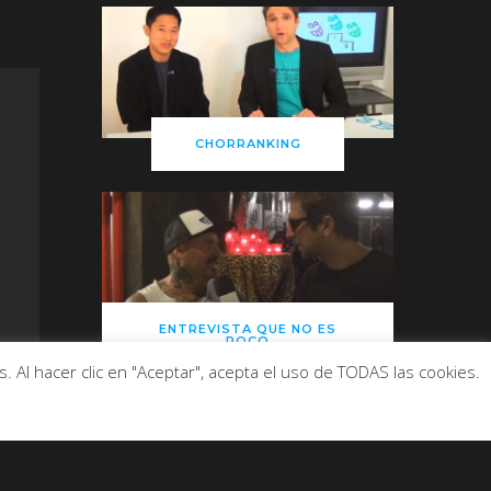
CHORRANKING
ENTREVISTA QUE NO ES
POCO
 Al hacer clic en "Aceptar", acepta el uso de TODAS las cookies.