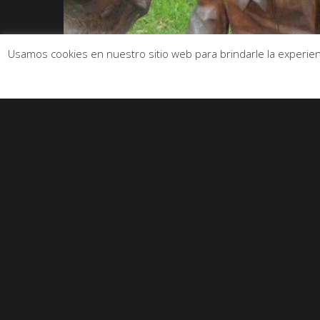
Usamos cookies en nuestro sitio web para brindarle la experienc
0
ME GUSTA
566 VISUALIZACION