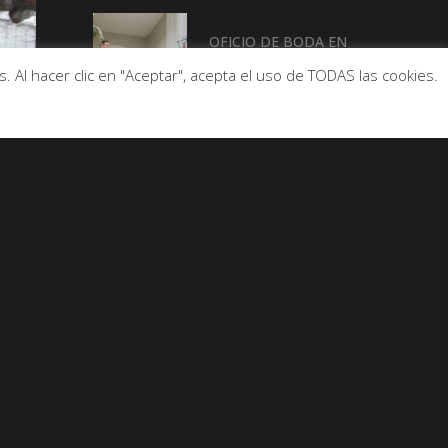
OFICIO DE BODA EN
CASTELLÓN
 Al hacer clic en "Aceptar", acepta el uso de TODAS las cookies.
De Buen Rollo con…
Enric Palanca
(ALCALDE DE LA
pOBLA DE FARNALS)
De Buen Rollo con….
Beatriz Rico