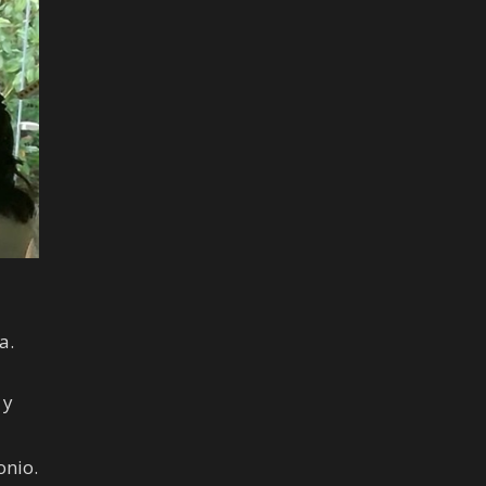
a.
 y
onio.