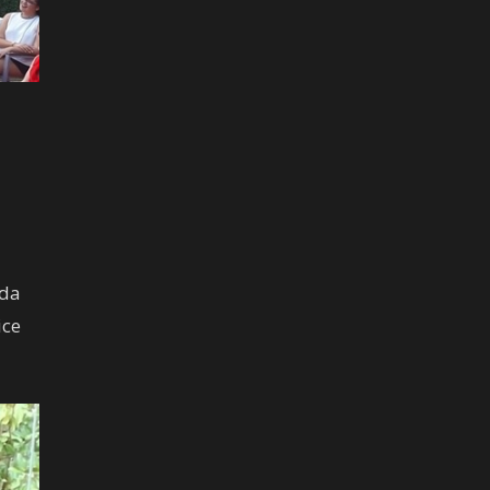
ida
ice