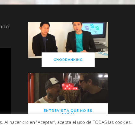
 ido
CHORRANKING
ENTREVISTA QUE NO ES
POCO
 Al hacer clic en "Aceptar", acepta el uso de TODAS las cookies.