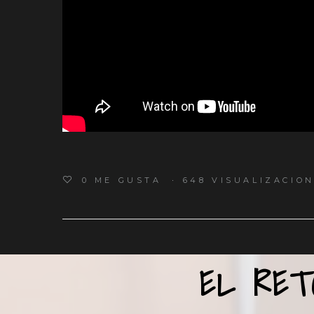
0
ME GUSTA
648 VISUALIZACIO
EL RET